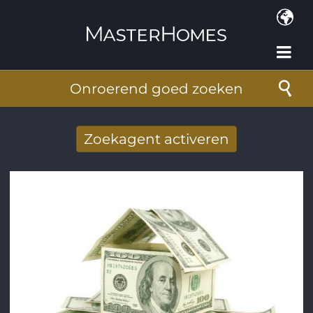
Overslaan en naar de inhoud gaan
Onroerend goed zoeken
Zoekagent activeren
Nieuwe zoekresultaten per mail
ontvangen
E-mailadres
*