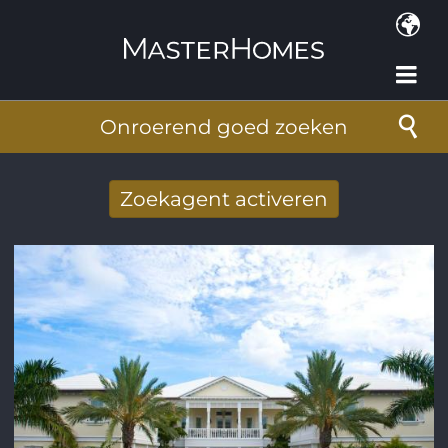
Overslaan en naar de inhoud gaan
Onroerend goed zoeken
Zoekagent activeren
Nieuwe zoekresultaten per mail
ontvangen
E-mailadres
*