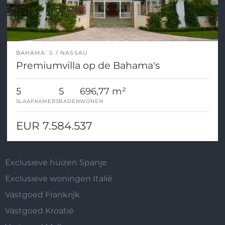
BAHAMA`S
NASSAU
Premiumvilla op de Bahama's
5
5
696,77 m²
SLAAPKAMERS
BADEN
WONEN
EUR 7.584.537
Exclusieve huizen Spanje
Exclusieve woningen Italië
Vastgoed Frankrijk
Vastgoed Kroatië