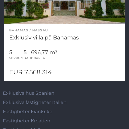
BAHAMAS
NASSAU
Exklusiv villa på Bahamas
5
5
696,77 m²
SOVRUM
BAD
BOAREA
EUR 7.568.314
Exklusiva hus Spanien
Exklusiva fastigheter Italien
Fastigheter Frankrike
Fastigheter Kroatien