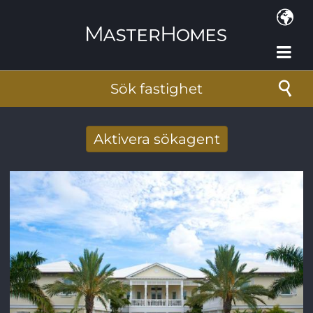
Hoppa till huvudinnehåll
Sök fastighet
Aktivera sökagent
Få nya sökresultat via mail
E-postadress
*