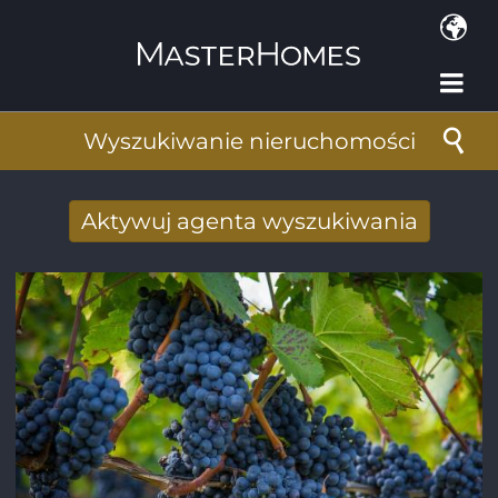
Przejdź do treści
Wyszukiwanie nieruchomości
Aktywuj agenta wyszukiwania
Nowy wyniki wyszukiwania otrzymane
drogą mailową
Adres e-mail
*