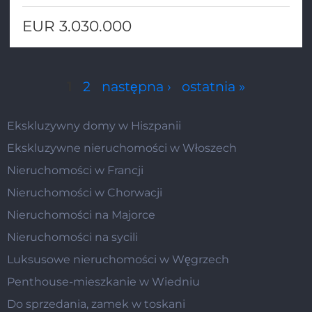
EUR 3.030.000
Strony
1
2
następna ›
ostatnia »
Ekskluzywny domy w Hiszpanii
Ekskluzywne nieruchomości w Włoszech
Nieruchomości w Francji
Nieruchomości w Chorwacji
Nieruchomości na Majorce
Nieruchomości na sycili
Luksusowe nieruchomości w Węgrzech
Penthouse-mieszkanie w Wiedniu
Do sprzedania, zamek w toskani