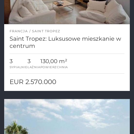
FRANCJA
SAINT TROPEZ
Saint Tropez: Luksusowe mieszkanie w
centrum
3
3
130,00 m²
SYPIALNIE
ŁAŹNIA
POWIERZCHNIA
EUR 2.570.000