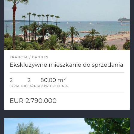
FRANCJA
CANNES
Ekskluzywne mieszkanie do sprzedania
2
2
80,00 m²
SYPIALNIE
ŁAŹNIA
POWIERZCHNIA
EUR 2.790.000