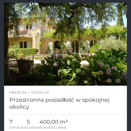
FRANCJA
COGOLIN
Przestronna posiadłość w spokojnej
okolicy
7
5
400,00 m²
SYPIALNIE
ŁAŹNIA
POWIERZCHNIA