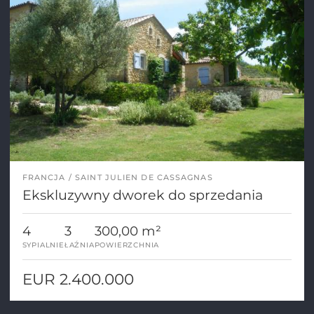
FRANCJA
SAINT JULIEN DE CASSAGNAS
Ekskluzywny dworek do sprzedania
4
3
300,00 m²
SYPIALNIE
ŁAŹNIA
POWIERZCHNIA
EUR 2.400.000