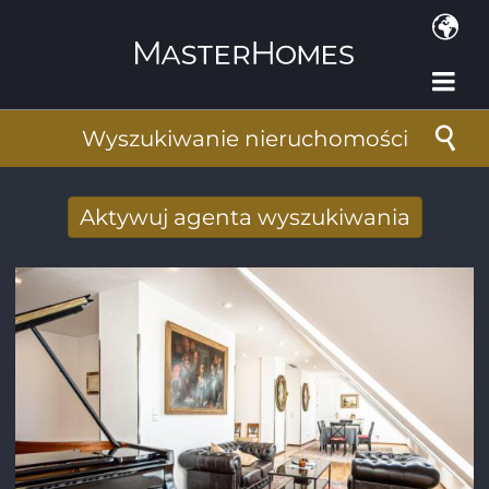
Przejdź do treści
Wyszukiwanie nieruchomości
Aktywuj agenta wyszukiwania
Nowy wyniki wyszukiwania otrzymane
drogą mailową
Adres e-mail
*