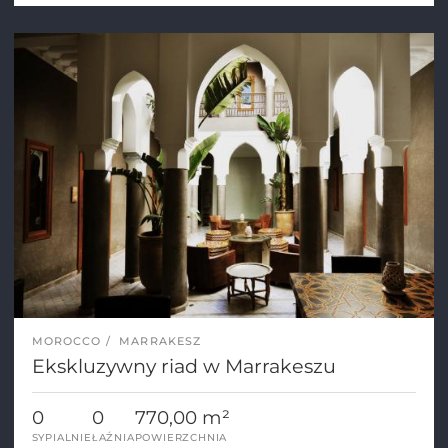
MOROCCO
MARRAKESZ
Ekskluzywny riad w Marrakeszu
0
0
770,00 m²
SYPIALNIE
ŁAŹNIA
POWIERZCHNIA