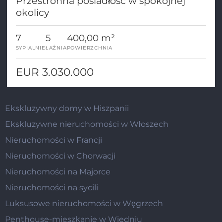
Przestronna posiadłość w spokojnej
okolicy
7
5
400,00 m²
SYPIALNIE
ŁAŹNIA
POWIERZCHNIA
EUR 3.030.000
Ekskluzywny domy w Hiszpanii
Ekskluzywne nieruchomości w Włoszech
Nieruchomości w Francji
Nieruchomości w Chorwacji
Nieruchomości na Majorce
Nieruchomości na sycili
Luksusowe nieruchomości w Węgrzech
Penthouse-mieszkanie w Wiedniu