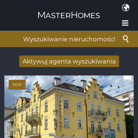
Przejdź do treści
Wyszukiwanie nieruchomości
Aktywuj agenta wyszukiwania
Nowy wyniki wyszukiwania otrzymane
drogą mailową
TOP
Adres e-mail
*