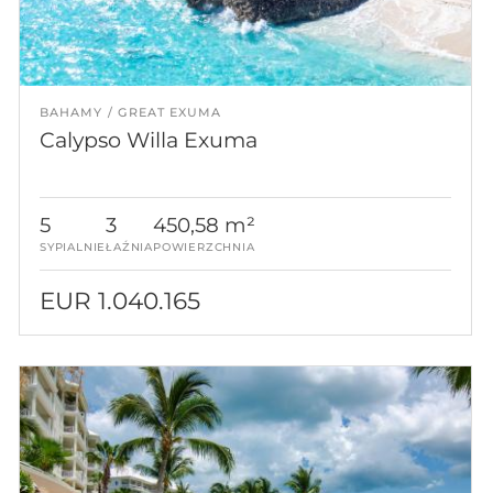
BAHAMY
GREAT EXUMA
Calypso Willa Exuma
5
3
450,58 m²
SYPIALNIE
ŁAŹNIA
POWIERZCHNIA
EUR 1.040.165