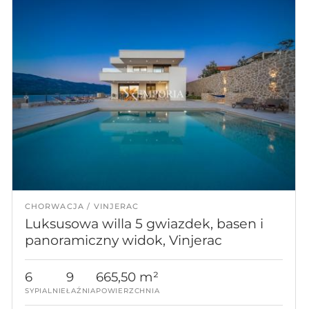
CHORWACJA
VINJERAC
Luksusowa willa 5 gwiazdek, basen i
panoramiczny widok, Vinjerac
6
9
665,50 m²
SYPIALNIE
ŁAŹNIA
POWIERZCHNIA