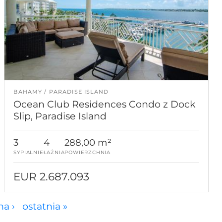
BAHAMY
PARADISE ISLAND
Ocean Club Residences Condo z Dock
Slip, Paradise Island
3
4
288,00 m²
SYPIALNIE
ŁAŹNIA
POWIERZCHNIA
EUR 2.687.093
a ›
ostatnia »