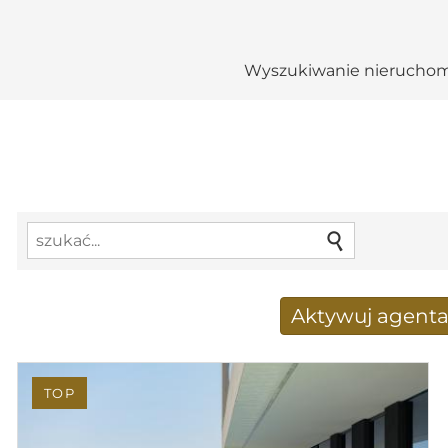
Wyszukiwanie nieruchom
Aktywuj agent
Nowy wyniki wyszukiwania
TOP
Adres e-mail
*