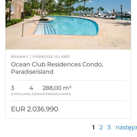
BAHAMY
PARADISE ISLAND
Ocean Club Residences Condo,
ParadiseIsland
3
4
288,00 m²
SYPIALNIE
ŁAŹNIA
POWIERZCHNIA
EUR 2.036.990
Strony
1
2
3
następn