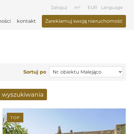
Zaloguj
m²
EUR
Language
ości
kontakt
Zareklamuj swoją nieruchomość
Sortuj po
a wyszukiwania
 otrzymane drogą mailową
TOP