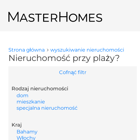
Przejdź do treści
Powrót do wyników wyszukiwania
Strona główna
wyszukiwanie nieruchomości
Jesteś tutaj
Nieruchomość przy plaży?
Cofnąć filtr
Rodzaj nieruchomości
dom
mieszkanie
specjalna nieruchomość
Kraj
Bahamy
Włochy