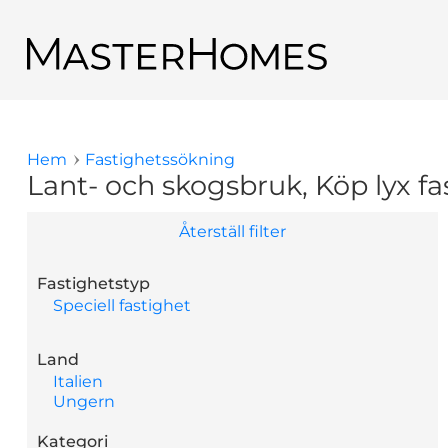
Hoppa till huvudinnehåll
Tillbaka till sökresultaten
Hem
Fastighetssökning
Du är här
Lant- och skogsbruk, Köp lyx fa
Återställ filter
Fastighetstyp
Speciell fastighet
Land
Italien
Ungern
Kategori