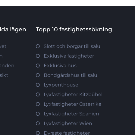
ilda lägen
Topp 10 fastighetssökning
vet
Slott och borgar till salu
ön
Exklusiva fastigheter
tranden
Exklusiva hus
sikt
Bondgårdshus till salu
Lyxpenthouse
Lyxfastigheter Kitzbühel
Lyxfastigheter Österrike
Lyxfastigheter Spanien
Lyxfastigheter Wien
Dyraste fastigheter