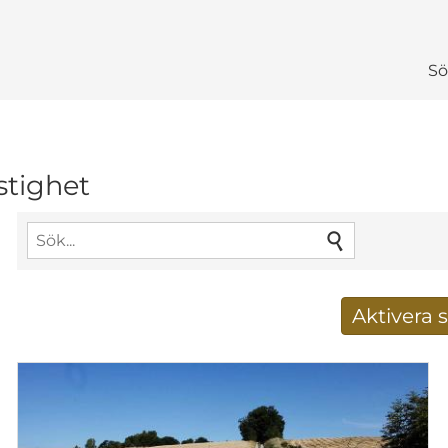
Sö
stighet
Aktivera
Få nya sökresu
E-postadress
*