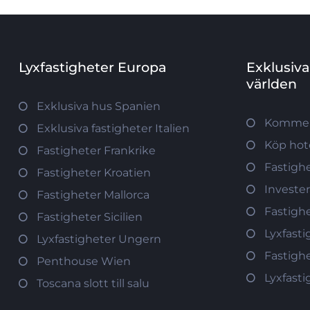
Lyxfastigheter Europa
Exklusiva
världen
Exklusiva hus Spanien
Kommerc
Exklusiva fastigheter Italien
Köp hote
Fastigheter Frankrike
Fastighe
Fastigheter Kroatien
Invester
Fastigheter Mallorca
Fastigh
Fastigheter Sicilien
Lyxfasti
Lyxfastigheter Ungern
Fastigh
Penthouse Wien
Lyxfast
Toscana slott till salu