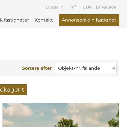
Logga in
m²
EUR
Language
k fastigheter
Kontakt
Annonsera din fastighet
Sortera efter
 sökagent
ltat via mail