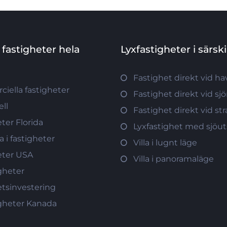
 fastigheter hela
Lyxfastigheter i särsk
Fastighet direkt vid ha
iella fastigheter
Fastighet direkt vid sj
ll
Fastighet direkt vid s
ter Florida
Lyxfastighet med sjöut
a i fastigheter
Villa i lugnt läge
eter USA
Villa i panoramaläge
gheter
etsinvestering
igheter Kanada