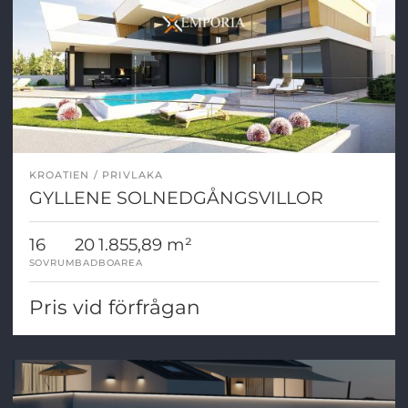
KROATIEN
PRIVLAKA
GYLLENE SOLNEDGÅNGSVILLOR
16
20
1.855,89 m²
SOVRUM
BAD
BOAREA
Pris vid förfrågan