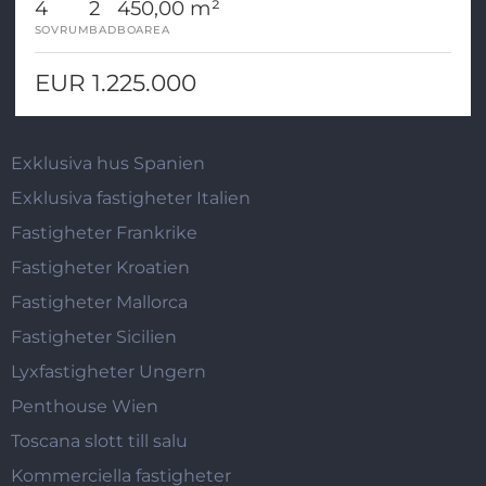
4
2
450,00 m²
SOVRUM
BAD
BOAREA
EUR 1.225.000
Exklusiva hus Spanien
Exklusiva fastigheter Italien
Fastigheter Frankrike
Fastigheter Kroatien
Fastigheter Mallorca
Fastigheter Sicilien
Lyxfastigheter Ungern
Penthouse Wien
Toscana slott till salu
Kommerciella fastigheter