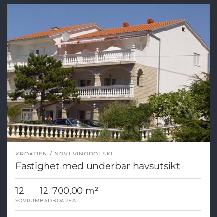
KROATIEN
NOVI VINODOLSKI
Fastighet med underbar havsutsikt
12
12
700,00 m²
SOVRUM
BAD
BOAREA