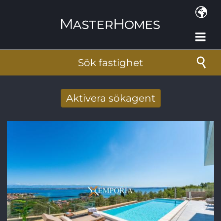
Hoppa till huvudinnehåll
Sök fastighet
Aktivera sökagent
Få nya sökresultat via mail
E-postadress
*