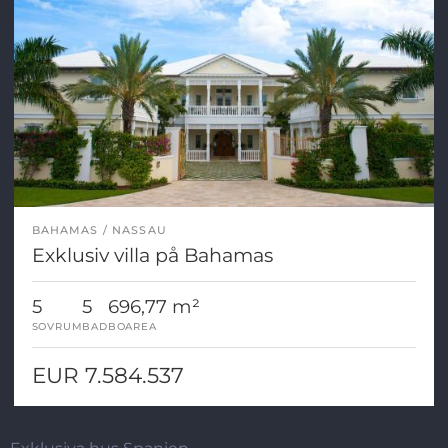
BAHAMAS
NASSAU
Exklusiv villa på Bahamas
5
5
696,77 m²
SOVRUM
BAD
BOAREA
EUR 7.584.537