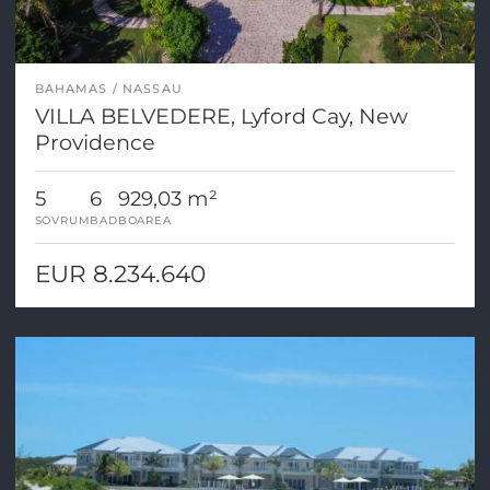
BAHAMAS
NASSAU
VILLA BELVEDERE, Lyford Cay, New
Providence
5
6
929,03 m²
SOVRUM
BAD
BOAREA
EUR 8.234.640