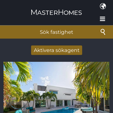
Hoppa till huvudinnehåll
Sök fastighet
Aktivera sökagent
Få nya sökresultat via mail
E-postadress
*