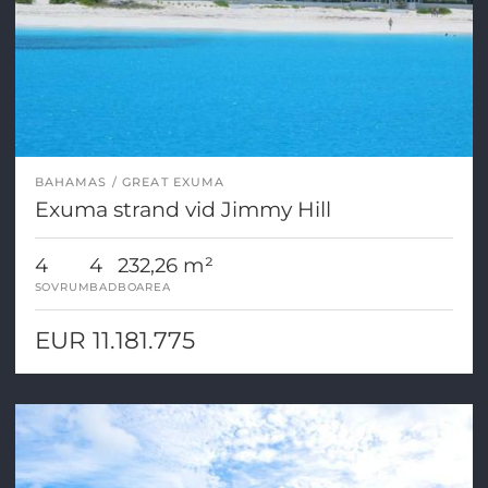
BAHAMAS
GREAT EXUMA
Exuma strand vid Jimmy Hill
4
4
232,26 m²
SOVRUM
BAD
BOAREA
EUR 11.181.775