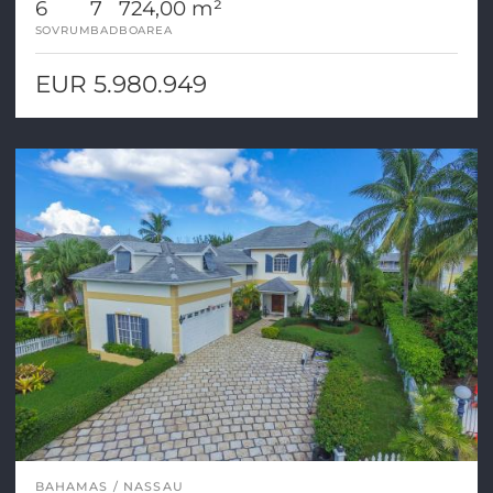
6
7
724,00 m²
SOVRUM
BAD
BOAREA
EUR 5.980.949
BAHAMAS
NASSAU