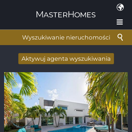
Przejdź do treści
Wyszukiwanie nieruchomości
Aktywuj agenta wyszukiwania
Nowy wyniki wyszukiwania otrzymane
drogą mailową
Adres e-mail
*