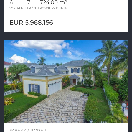
6
7
724,00 m²
SYPIALNIE
ŁAŹNIA
POWIERZCHNIA
EUR 5.968.156
BAHAMY
NASSAU