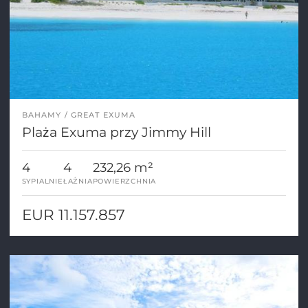
BAHAMY
GREAT EXUMA
Plaża Exuma przy Jimmy Hill
4
4
232,26 m²
SYPIALNIE
ŁAŹNIA
POWIERZCHNIA
EUR 11.157.857