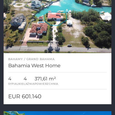
BAHAMY
GRAND BAHAMA
Bahamia West Home
4
4
371,61 m²
SYPIALNIE
ŁAŹNIA
POWIERZCHNIA
EUR 601.140