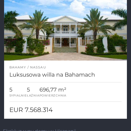
BAHAMY
NASSAU
Luksusowa willa na Bahamach
5
5
696,77 m²
SYPIALNIE
ŁAŹNIA
POWIERZCHNIA
EUR 7.568.314