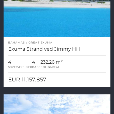
BAHAMAS
GREAT EXUMA
Exuma Strand ved Jimmy Hill
4
4
232,26 m²
SOVEVÆRELSER
BADE
BOLIGAREAL
EUR 11.157.857