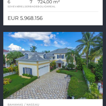
6
7
724,00 m²
SOVEVÆRELSER
BADE
BOLIGAREAL
EUR 5.968.156
BAHAMAS
NASSAU