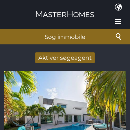
Gå til hovedindhold
Søg immobile
Aktiver søgeagent
Taget imod nye søg resultat per mail
E-mail-adresse
*