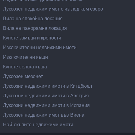
Луксозен недвижим имот с изглед към езеро
Вила на спокойна локация
Вила на панорамна локация
Купете замъци и крепости
Изключителни недвижими имоти
Изключителни къщи
Купете селска къща
Луксозен мезонет
Луксозни недвижими имоти в Китцбюел
Луксозни недвижими имоти в Австрия
Луксозни недвижими имоти в Испания
Луксозен недвижим имот във Виена
Най-скъпите недвижими имоти