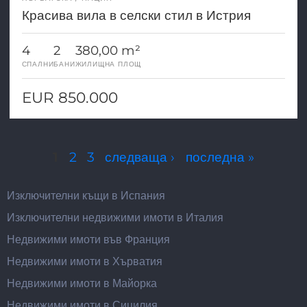
Красива вила в селски стил в Истрия
4
2
380,00 m²
СПАЛНИ
БАНИ
ЖИЛИЩНА ПЛОЩ
EUR 850.000
Страници
1
2
3
следваща ›
последна »
Изключителни къщи в Испания
Изключителни недвижими имоти в Италия
Недвижими имоти във Франция
Недвижими имоти в Хърватия
Недвижими имоти в Майорка
Недвижими имоти в Сицилия