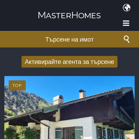
Премини към основното съдържание
Търсене на имот
Активирайте агента за търсене
Получаване на нови резултати от
търсенето по имейл
TOP
E-mail адрес
*