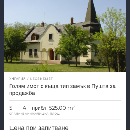
УНГАРИЯ
KECSKEMÉT
Голям имот с къща тип замък в Пушта за
продажба
5
4
прибл. 525,00 m²
СПАЛНИ
БАНИ
ЖИЛИЩНА ПЛОЩ
Цена при запитване