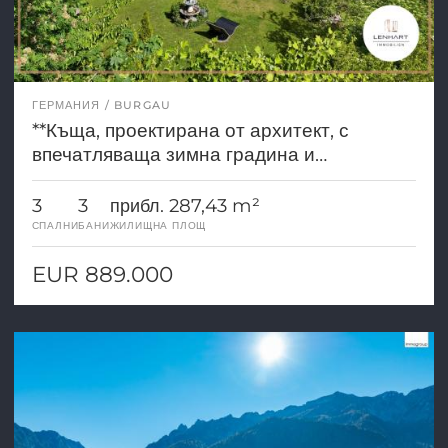
ГЕРМАНИЯ
BURGAU
**Къща, проектирана от архитект, с
впечатляваща зимна градина и
паркоподобен терен**
3
3
прибл. 287,43 m²
СПАЛНИ
БАНИ
ЖИЛИЩНА ПЛОЩ
EUR 889.000