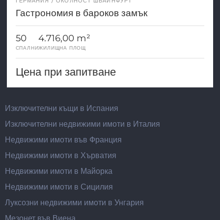
ГЕРМАНИЯ
ОКОЛНОСТ ШВАЙНФУРТ
Гастрономия в бароков замък
50
4.716,00 m²
СПАЛНИ
ЖИЛИЩНА ПЛОЩ
Цена при запитване
Изключителни къщи в Испания
Изключителни недвижими имоти в Италия
Недвижими имоти във Франция
Недвижими имоти в Хърватия
Недвижими имоти в Майорка
Недвижими имоти в Сицилия
Луксозни недвижими имоти в Унгария
Мезонет във Виена