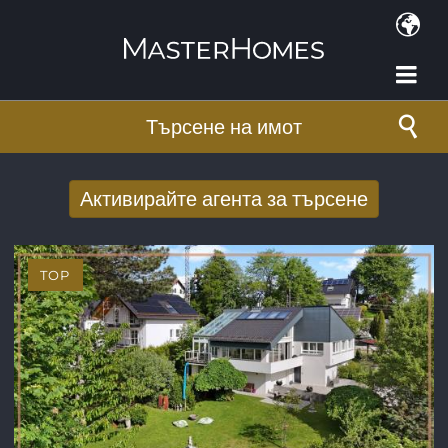
Премини към основното съдържание
Търсене на имот
Активирайте агента за търсене
Получаване на нови резултати от
търсенето по имейл
TOP
E-mail адрес
*