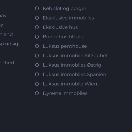
Køb slot og borger
hav
Eksklusive immobiles
sø
Eksklusive hus
strand
Bondehus til salg
ø udsigt
Luksus penthouse
d
Luksus immobile Kitzbühel
genhed
Luksus immobiles Østrig
Luksus immobiles Spanien
Luksus immobile Wien
Dyreste immobiles