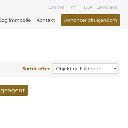
Log ind
m²
EUR
Language
Søg immobile
Kontakt
Annoncer din ejendom
Sortér efter
søgeagent
 resultat per mail