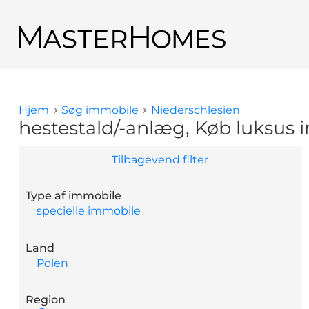
Gå til hovedindhold
Tilbage til søge resultat
Hjem
Søg immobile
Niederschlesien
Du er her
hestestald/-anlæg, Køb luksus 
Tilbagevend filter
Type af immobile
specielle immobile
Land
Polen
Region