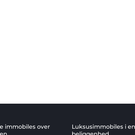
ve immobiles over
Luksusimmobiles i e
den
beliggenhed