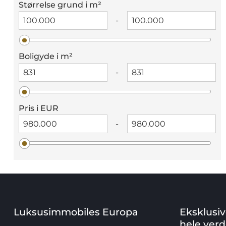
Størrelse grund i m²
-
Boligyde i m²
-
Pris i EUR
-
Luksusimmobiles Europa
Eksklusi
hele ver