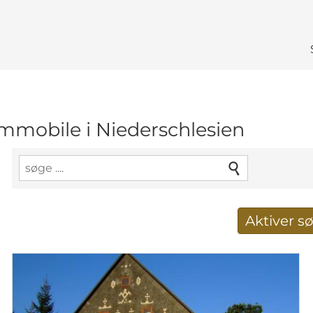
immobile i Niederschlesien
Aktiver 
Taget imod nye søg
E-mail-adresse
*