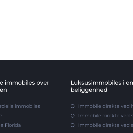
ve immobiles over
Luksusimmobiles i e
den
beliggenhed
ielle immobiles
Immobile direkte ved 
el
Immobile direkte ved 
e Florida
Immobile direkte ved 