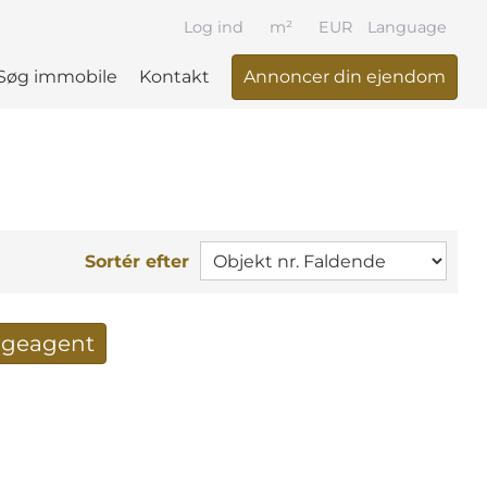
Log ind
m²
EUR
Language
Søg immobile
Kontakt
Annoncer din ejendom
Sortér efter
søgeagent
 resultat per mail