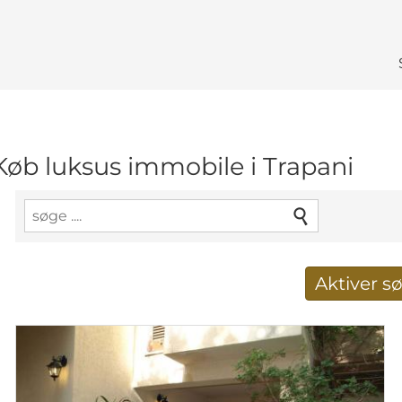
Køb luksus immobile i Trapani
Aktiver 
Taget imod nye søg
E-mail-adresse
*