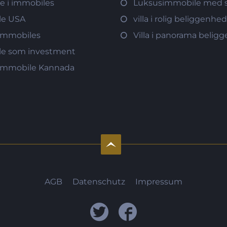
re i immobiles
Luksusimmobile med s
le USA
villa i rolig beliggenhe
immobiles
Villa i panorama belig
e som investment
immobile Kannada
AGB
Datenschutz
Impressum