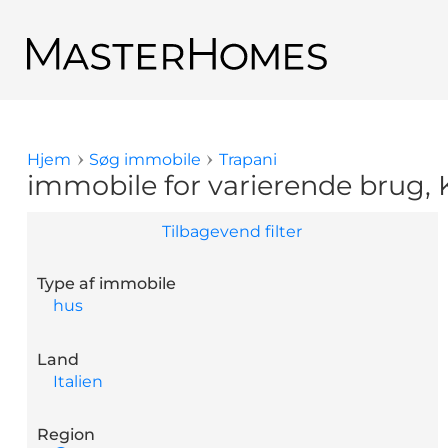
Gå til hovedindhold
Tilbage til søge resultat
Hjem
Søg immobile
Trapani
Du er her
immobile for varierende brug, 
Tilbagevend filter
Type af immobile
hus
Land
Italien
Region