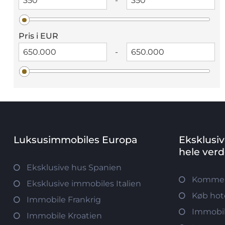
-
Pris i EUR
-
Luksusimmobiles Europa
Eksklusi
hele ver
Eksklusive hus Spanien
Kommerc
Eksklusive immobiles Italien
Køb hot
Immobile Frankrig
Immobil
Immobile Kroatien