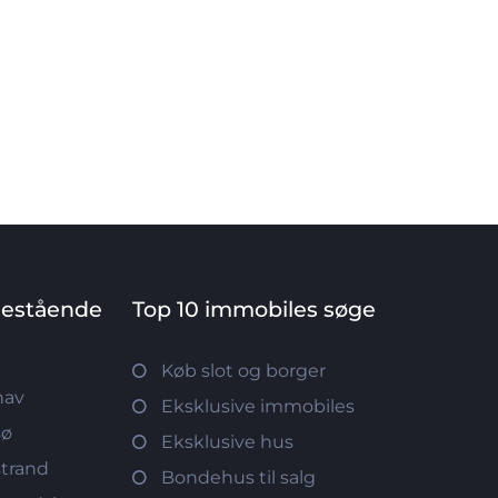
nestående
Top 10 immobiles søge
Køb slot og borger
hav
Eksklusive immobiles
sø
Eksklusive hus
strand
Bondehus til salg