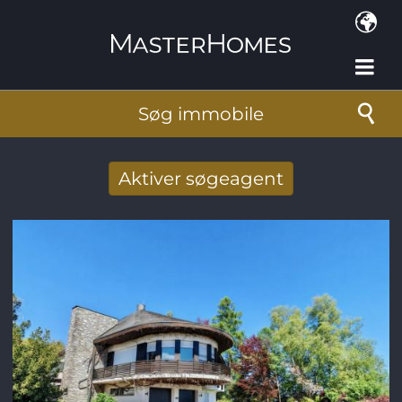
Gå til hovedindhold
Søg immobile
Aktiver søgeagent
Taget imod nye søg resultat per mail
E-mail-adresse
*