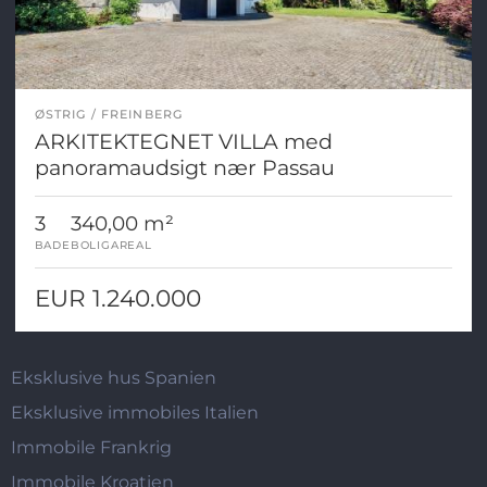
ØSTRIG
FREINBERG
ARKITEKTEGNET VILLA med
panoramaudsigt nær Passau
3
340,00 m²
BADE
BOLIGAREAL
EUR 1.240.000
Eksklusive hus Spanien
Eksklusive immobiles Italien
Immobile Frankrig
Immobile Kroatien