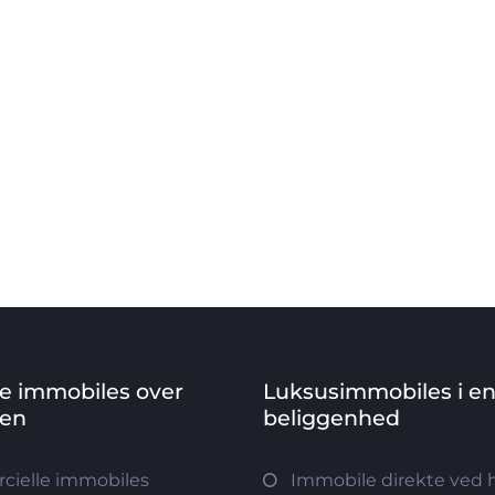
ve immobiles over
Luksusimmobiles i e
den
beliggenhed
ielle immobiles
Immobile direkte ved 