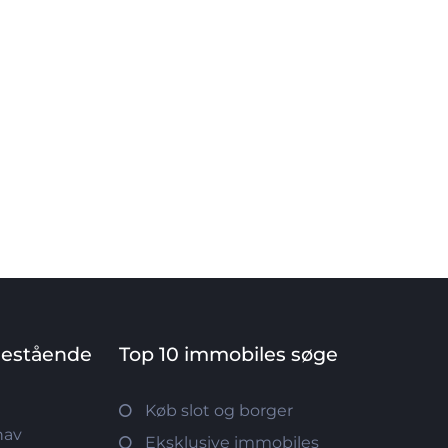
nestående
Top 10 immobiles søge
Køb slot og borger
hav
Eksklusive immobiles