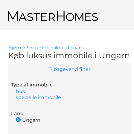
Gå til hovedindhold
Tilbage til søge resultat
Hjem
Søg immobile
Ungarn
Du er her
Køb luksus immobile i Ungarn
Tilbagevend filter
Type af immobile
hus
specielle immobile
Land
Ungarn