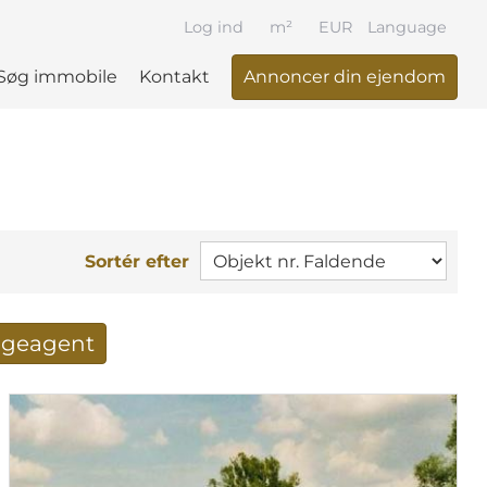
Log ind
m²
EUR
Language
Søg immobile
Kontakt
Annoncer din ejendom
Sortér efter
søgeagent
 resultat per mail