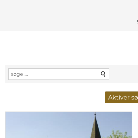
Aktiver 
Taget imod nye søg
E-mail-adresse
*