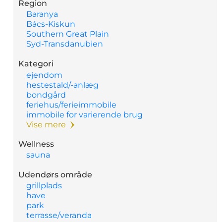
Region
Baranya
Bács-Kiskun
Southern Great Plain
Syd-Transdanubien
Kategori
ejendom
hestestald/-anlæg
bondgård
feriehus/ferieimmobile
immobile for varierende brug
Vise mere
Wellness
sauna
Udendørs område
grillplads
have
park
terrasse/veranda