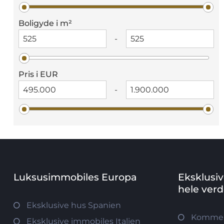
Boligyde i m²
-
Pris i EUR
-
Luksusimmobiles Europa
Eksklusi
hele ver
Eksklusive hus Spanien
Kommerc
Eksklusive immobiles Italien