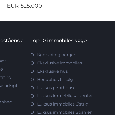
EUR 525.000
nestående
Top 10 immobiles søge
Køb slot og borger
hav
Eksklusive immobiles
sø
Eksklusive hus
strand
Bondehus til salg
ø udsigt
Luksus penthouse
d
Luksus immobile Kitzbühel
genhed
Luksus immobiles Østrig
Luksus immobiles Spanien