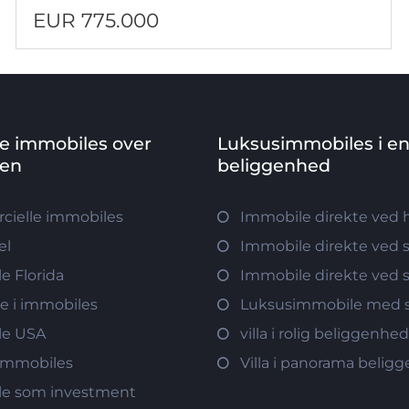
EUR 775.000
ve immobiles over
Luksusimmobiles i e
den
beliggenhed
ielle immobiles
Immobile direkte ved 
el
Immobile direkte ved 
e Florida
Immobile direkte ved 
re i immobiles
Luksusimmobile med s
le USA
villa i rolig beliggenhe
immobiles
Villa i panorama belig
e som investment