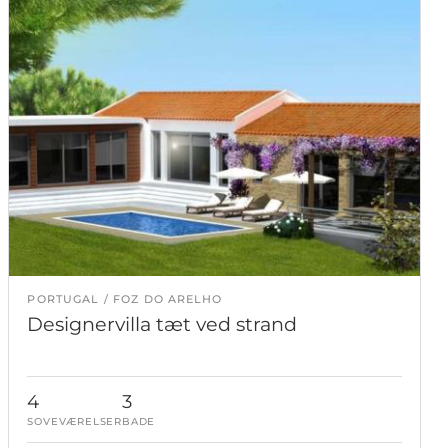
PORTUGAL
FOZ DO ARELHO
Designervilla tæt ved strand
4
3
SOVEVÆRELSER
BADE