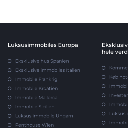
Luksusimmobiles Europa
Eksklusi
hele ver
Eksklusive hus Spanien
Kommerc
Eksklusive immobiles Italien
Køb hot
Immobile Frankrig
Immobil
Immobile Kroatien
Investe
Immobile Mallorca
Immobi
Immobile Sicilien
Luksus 
Luksus immobile Ungarn
Immobil
Penthouse Wien