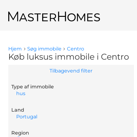
Gå til hovedindhold
Tilbage til søge resultat
Hjem
Søg immobile
Centro
Du er her
Køb luksus immobile i Centro
Tilbagevend filter
Type af immobile
hus
Land
Portugal
Region