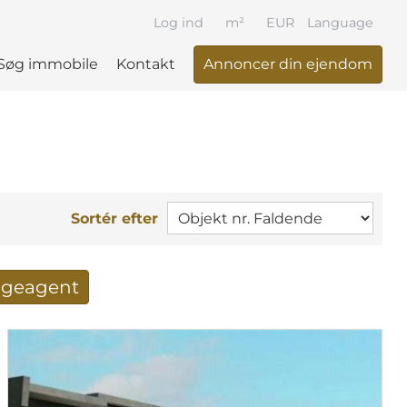
Log ind
m²
EUR
Language
Søg immobile
Kontakt
Annoncer din ejendom
Sortér efter
søgeagent
 resultat per mail