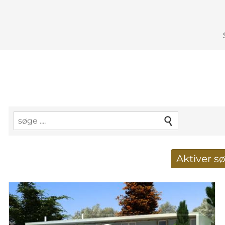
Aktiver 
Taget imod nye søg
E-mail-adresse
*