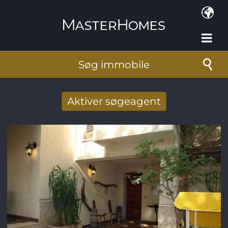
Gå til hovedindhold
Søg immobile
Aktiver søgeagent
Taget imod nye søg resultat per mail
E-mail-adresse
*