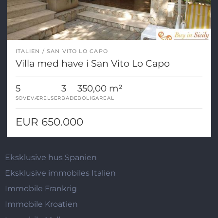
ITALIEN
SAN VITO LO CAPO
Villa med have i San Vito Lo Capo
5
3
350,00 m²
SOVEVÆRELSER
BADE
BOLIGAREAL
EUR 650.000
Eksklusive hus Spanien
Eksklusive immobiles Italien
Immobile Frankrig
Immobile Kroatien