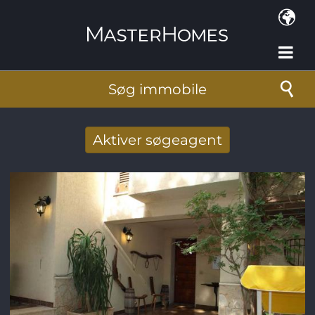
Gå til hovedindhold
Søg immobile
Aktiver søgeagent
Taget imod nye søg resultat per mail
E-mail-adresse
*