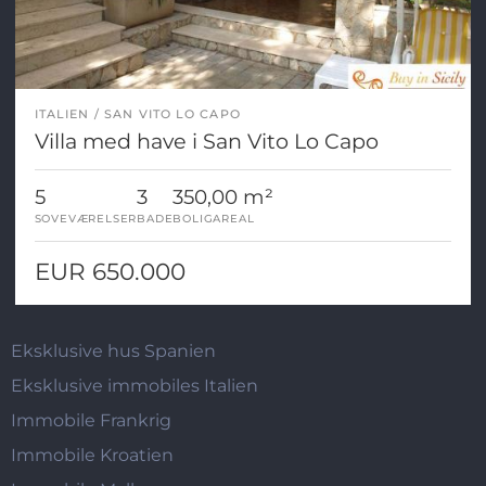
ITALIEN
SAN VITO LO CAPO
Villa med have i San Vito Lo Capo
5
3
350,00 m²
SOVEVÆRELSER
BADE
BOLIGAREAL
EUR 650.000
Eksklusive hus Spanien
Eksklusive immobiles Italien
Immobile Frankrig
Immobile Kroatien