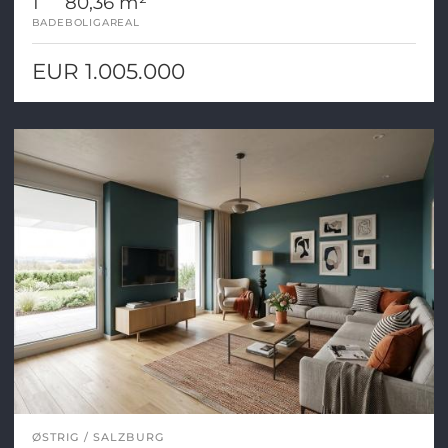
1
80,36 m²
BADE
BOLIGAREAL
EUR 1.005.000
ØSTRIG
SALZBURG