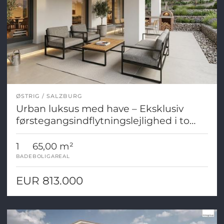
ØSTRIG
SALZBURG
Urban luksus med have – Eksklusiv
førstegangsindflytningslejlighed i to
etager i Salzburg
1
65,00 m²
BADE
BOLIGAREAL
EUR 813.000