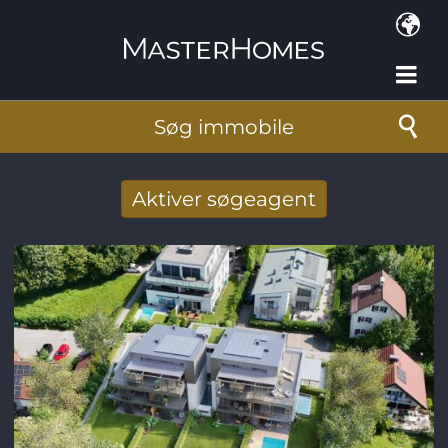
Gå til hovedindhold
Søg immobile
Aktiver søgeagent
Taget imod nye søg resultat per mail
E-mail-adresse
*