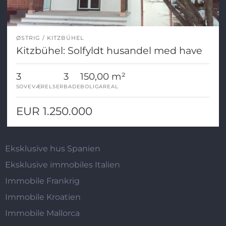
ØSTRIG
KITZBÜHEL
Kitzbühel: Solfyldt husandel med have
3
3
150,00 m²
SOVEVÆRELSER
BADE
BOLIGAREAL
EUR 1.250.000
Eksklusive hus Spanien
Eksklusive immobiles Italien
Immobile Frankrig
Immobile Kroatien
Immobile Mallorca