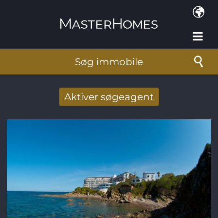
Gå til hovedindhold
Søg immobile
Aktiver søgeagent
Taget imod nye søg resultat per mail
E-mail-adresse
*