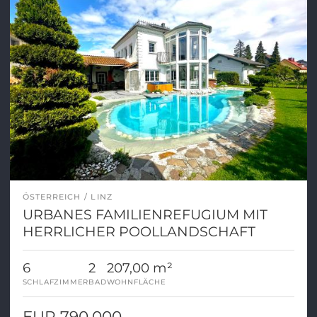
ÖSTERREICH
LINZ
URBANES FAMILIENREFUGIUM MIT
HERRLICHER POOLLANDSCHAFT
6
2
207,00 m²
SCHLAFZIMMER
BAD
WOHNFLÄCHE
EUR 790.000