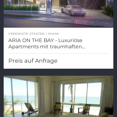
VEREINIGTE STAATEN
MIAMI
ARIA ON THE BAY - Luxuriöse
Apartments mit traumhaften
Ausblicken auf das Meer und die Stadt
Miami
Preis auf Anfrage