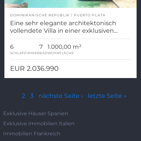
DOMINIKANISCHE REPUBLIK
PUERTO PLATA
Eine sehr elegante architektonisch
vollendete Villa in einer exklusiven
internationalen Anlage
6
7
1.000,00 m²
SCHLAFZIMMER
BAD
WOHNFLÄCHE
EUR 2.036.990
Seiten
1
2
3
nächste Seite ›
letzte Seite »
Exklusive Häuser Spanien
Exklusive Immobilien Italien
Immobilien Frankreich