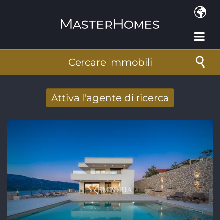
Salta al contenuto principale
Cercare immobili
Attiva l'agente di ricerca
Ricevere nuovi risultati di ricerca per e-
mail
Indirizzo e-mail
*