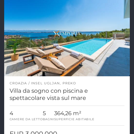
CROAZIA
INSEL UGLJAN, PREKO
Villa da sogno con piscina e
spettacolare vista sul mare
4
5
364,26 m²
CAMERE DA LETTO
BAGNI
SUPERFICIE ABITABILE
EUR 3.000.000