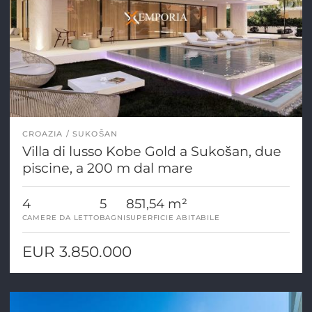
CROAZIA
SUKOŠAN
Villa di lusso Kobe Gold a Sukošan, due
piscine, a 200 m dal mare
4
5
851,54 m²
CAMERE DA LETTO
BAGNI
SUPERFICIE ABITABILE
EUR 3.850.000