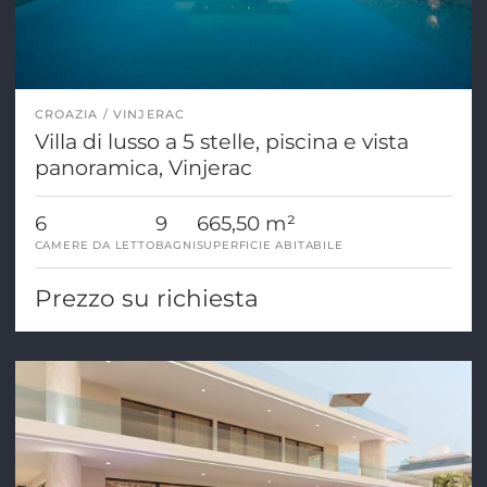
CROAZIA
VINJERAC
Villa di lusso a 5 stelle, piscina e vista
panoramica, Vinjerac
6
9
665,50 m²
CAMERE DA LETTO
BAGNI
SUPERFICIE ABITABILE
Prezzo su richiesta