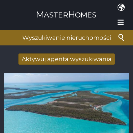
Przejdź do treści
Wyszukiwanie nieruchomości
Aktywuj agenta wyszukiwania
Nowy wyniki wyszukiwania otrzymane
drogą mailową
Adres e-mail
*