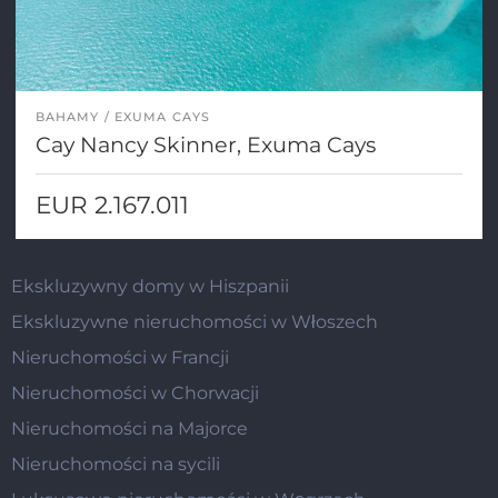
BAHAMY
EXUMA CAYS
Cay Nancy Skinner, Exuma Cays
EUR 2.167.011
Ekskluzywny domy w Hiszpanii
Ekskluzywne nieruchomości w Włoszech
Nieruchomości w Francji
Nieruchomości w Chorwacji
Nieruchomości na Majorce
Nieruchomości na sycili