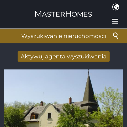
Przejdź do treści
Wyszukiwanie nieruchomości
Aktywuj agenta wyszukiwania
Nowy wyniki wyszukiwania otrzymane
drogą mailową
Adres e-mail
*