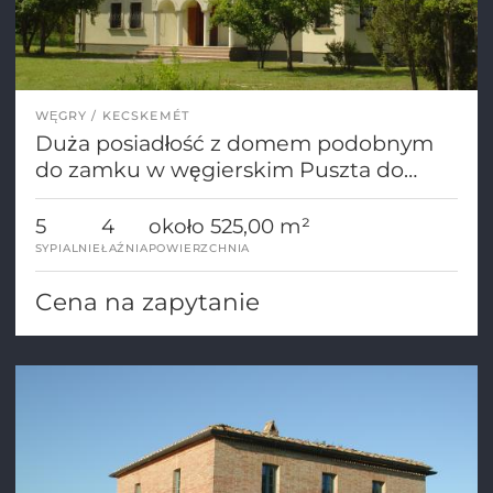
WĘGRY
KECSKEMÉT
Duża posiadłość z domem podobnym
do zamku w węgierskim Puszta do
sprzedania
5
4
około 525,00 m²
SYPIALNIE
ŁAŹNIA
POWIERZCHNIA
Cena na zapytanie