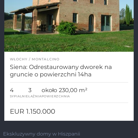
WŁOCHY
MONTALCINO
Siena: Odrestaurowany dworek na
gruncie o powierzchni 14ha
4
3
około 230,00 m²
SYPIALNIE
ŁAŹNIA
POWIERZCHNIA
EUR 1.150.000
Ekskluzywny domy w Hiszpanii