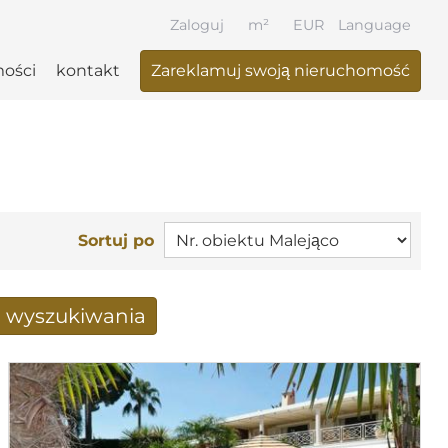
Zaloguj
m²
EUR
Language
ości
kontakt
Zareklamuj swoją nieruchomość
Sortuj po
a wyszukiwania
 otrzymane drogą mailową