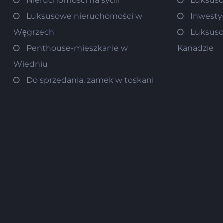
Nieruchomości na sycili
Luksuso
Luksusowe nieruchomości w
Inwesty
Węgrzech
Luksuso
Penthouse-mieszkanie w
Kanadzie
Wiedniu
Do sprzedania, zamek w toskani