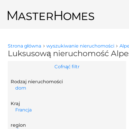
Przejdź do treści
Powrót do wyników wyszukiwania
Strona główna
wyszukiwanie nieruchomości
Alp
Jesteś tutaj
Luksusową nieruchomość Alpes
Cofnąć filtr
Rodzaj nieruchomości
dom
Kraj
Francja
region