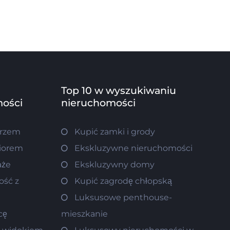
Top 10 w wyszukiwaniu
ości
nieruchomości
orzem
Kupić zamki i grody
ziorem
Ekskluzywne nieruchomości
aże
Ekskluzywny domy
ość z
Kupić zagrodę chłopską
Luksusowe penthouse-
cę
mieszkanie