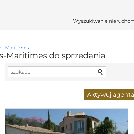
Wyszukiwanie nieruchom
es-Maritimes
-Maritimes do sprzedania
Aktywuj agent
Nowy wyniki wyszukiwania
Adres e-mail
*