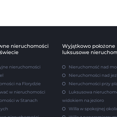
wne nieruchomości
Wyjątkowo położone
 świecie
luksusowe nieruchom
jne nieruchomości
Nieruchomość nad m
el
Nieruchomości nad je
omości na Florydzie
Nieruchomości przy pl
wać w nieruchomości
Luksusowa nieruchom
omości w Stanach
widokiem na jezioro
nych
Willa w spokojnej okoli