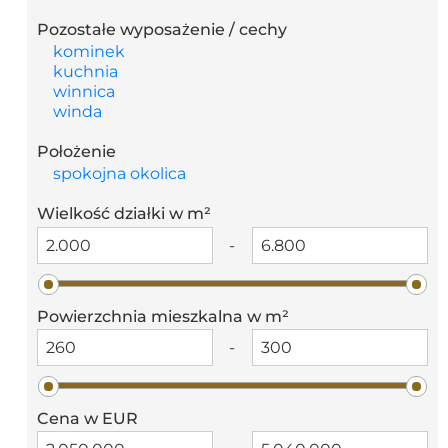
Pozostałe wyposażenie / cechy
kominek
kuchnia
winnica
winda
Położenie
spokojna okolica
Wielkość działki w m²
-
Powierzchnia mieszkalna w m²
-
Cena w EUR