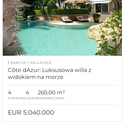
FRANCJA
VALLAURIS
Côte dAzur: Luksusowa willa z
widokiem na morze
4
4
260,00 m²
SYPIALNIE
ŁAŹNIA
POWIERZCHNIA
EUR 5.040.000