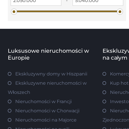
-
Luksusowe nieruchomości w
Ekskluzy
Europie
na całym
Ekskluzywny domy w Hiszpanii
Komercy
Ekskluzywne nieruchomości w
Kup hot
Włoszech
Nieruch
Nieruchomości w Francji
Inwesto
Nieruchomości w Chorwacji
Nieruch
Nieruchomości na Majorce
Zjednoczo