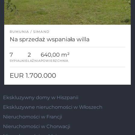
RUMUNIA
SIMAND
Na sprzedaż wspaniała willa
7
2
640,00 m²
SYPIALNIE
ŁAŹNIA
POWIERZCHNIA
EUR 1.700.000
Ekskluzywny domy w Hiszpanii
Ekskluzywne nieruchomości w Włoszech
Nieruchomości w Francji
Nieruchomości w Chorwacji