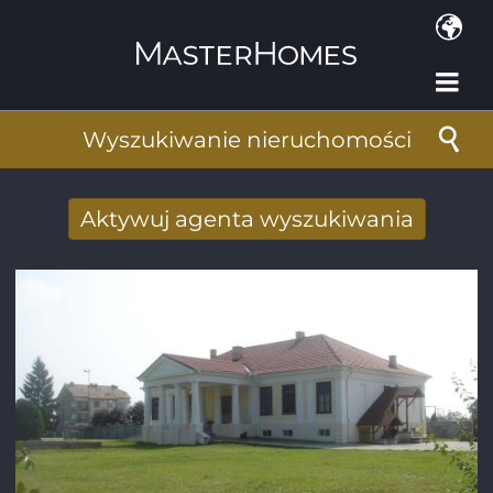
Przejdź do treści
Wyszukiwanie nieruchomości
Aktywuj agenta wyszukiwania
Nowy wyniki wyszukiwania otrzymane
drogą mailową
Adres e-mail
*