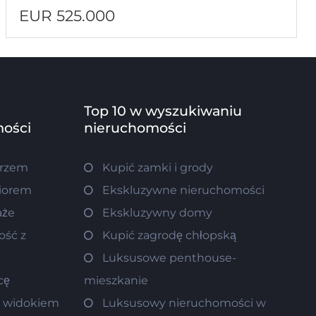
EUR 525.000
Top 10 w wyszukiwaniu
ości
nieruchomości
orzem
Kupić zamki i grody
ziorem
Ekskluzywne nieruchomości
aże
Ekskluzywny domy
ość z
Kupić zagrodę chłopską
Luksusowe penthouse-
cę
mieszkanie
m widokiem
Luksusowy nieruchomości w