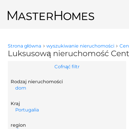
Przejdź do treści
Powrót do wyników wyszukiwania
Strona główna
wyszukiwanie nieruchomości
Cen
Jesteś tutaj
Luksusową nieruchomość Centr
Cofnąć filtr
Rodzaj nieruchomości
dom
Kraj
Portugalia
region