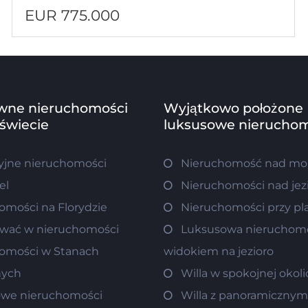
EUR 775.000
wne nieruchomości
Wyjątkowo położone
 świecie
luksusowe nieruchom
jne nieruchomości
Nieruchomość nad m
el
Nieruchomości nad je
omości na Florydzie
Nieruchomości przy pl
wać w nieruchomości
Luksusowa nieruchom
omości w Stanach
widokiem na jezioro
nych
Willa w spokojnej okoli
we nieruchomości
Willa z panoramiczny