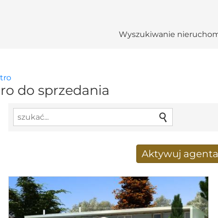
Wyszukiwanie nieruchom
tro
o do sprzedania
Aktywuj agent
Nowy wyniki wyszukiwania
Adres e-mail
*