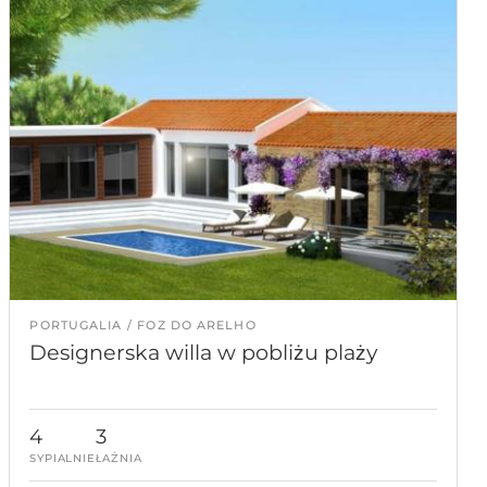
PORTUGALIA
FOZ DO ARELHO
Designerska willa w pobliżu plaży
4
3
SYPIALNIE
ŁAŹNIA