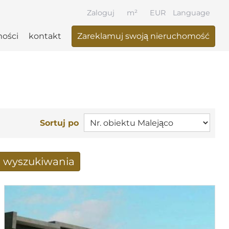
Zaloguj
m²
EUR
Language
ości
kontakt
Zareklamuj swoją nieruchomość
Sortuj po
a wyszukiwania
 otrzymane drogą mailową