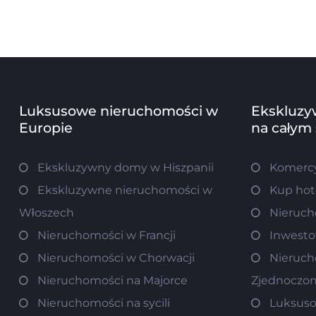
Luksusowe nieruchomości w
Ekskluzy
Europie
na całym
Ekskluzywny domy w Hiszpanii
Komercy
Ekskluzywne nieruchomości w
Kup hot
Włoszech
Nieruch
Nieruchomości w Francji
Inwesto
Nieruchomości w Chorwacji
Nieruch
Nieruchomości na Majorce
Zjednoczo
Nieruchomości na sycili
Luksuso