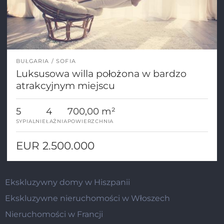
BUŁGARIA
SOFIA
Luksusowa willa położona w bardzo
atrakcyjnym miejscu
5
4
700,00 m²
SYPIALNIE
ŁAŹNIA
POWIERZCHNIA
EUR 2.500.000
Ekskluzywny domy w Hiszpanii
Ekskluzywne nieruchomości w Włoszech
Nieruchomości w Francji