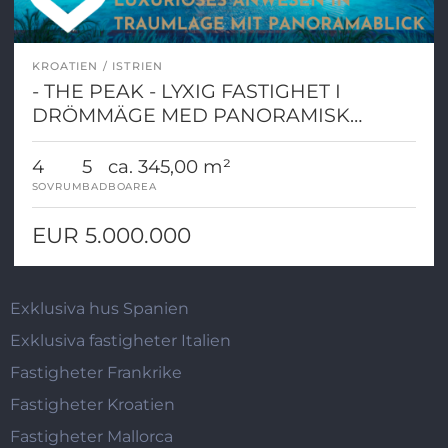
KROATIEN
ISTRIEN
- THE PEAK - LYXIG FASTIGHET I
DRÖMMÄGE MED PANORAMISK
UTSIKT!
4
5
ca. 345,00 m²
SOVRUM
BAD
BOAREA
EUR 5.000.000
Exklusiva hus Spanien
Exklusiva fastigheter Italien
Fastigheter Frankrike
Fastigheter Kroatien
Fastigheter Mallorca