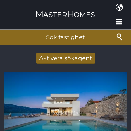
Hoppa till huvudinnehåll
Sök fastighet
Aktivera sökagent
Få nya sökresultat via mail
E-postadress
*