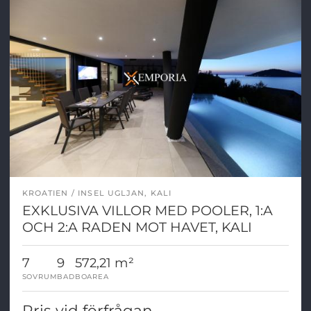
KROATIEN
INSEL UGLJAN, KALI
EXKLUSIVA VILLOR MED POOLER, 1:A
OCH 2:A RADEN MOT HAVET, KALI
7
9
572,21 m²
SOVRUM
BAD
BOAREA
Pris vid förfrågan