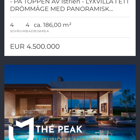
- PÅ TOPPEN AV Istrien - LYXVILLA I ETT
DRÖMMÄGE MED PANORAMISK
UTSIKT
4
4
ca. 186,00 m²
SOVRUM
BAD
BOAREA
EUR 4.500.000