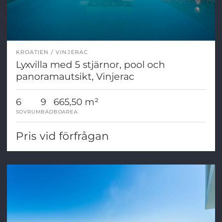
KROATIEN
VINJERAC
Lyxvilla med 5 stjärnor, pool och
panoramautsikt, Vinjerac
6
9
665,50 m²
SOVRUM
BAD
BOAREA
Pris vid förfrågan