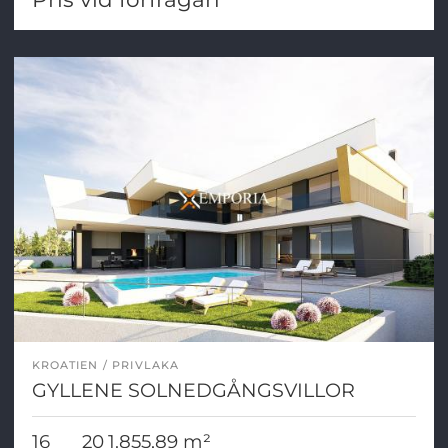
KROATIEN
PRIVLAKA
GYLLENE SOLNEDGÅNGSVILLOR
16
20
1.855,89 m²