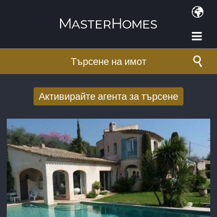
Премини към основното съдържание
Търсене на имот
Активирайте агента за търсене
Получаване на нови резултати от
търсенето по имейл
E-mail адрес
*