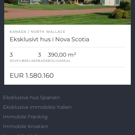
KANADA
NORTH WALLACE
Eksklusivt hus i Nova Scotia
3
3
390,00 m²
SOVEVÆRELSER
BADE
BOLIGAREAL
EUR 1.580.160
Eksklusive hus Spanien
Eksklusive immobiles Italien
Immobile Frankrig
Immobile Kroatien