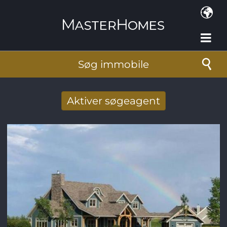
Gå til hovedindhold
Søg immobile
Aktiver søgeagent
Taget imod nye søg resultat per mail
E-mail-adresse
*