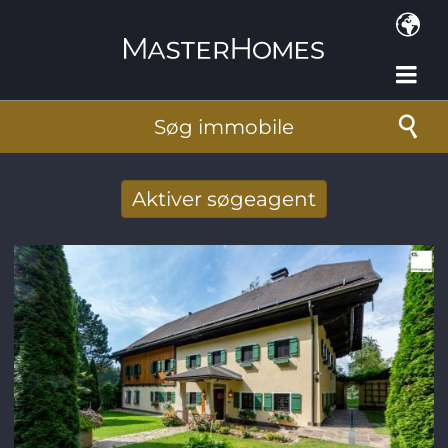
Gå til hovedindhold
Søg immobile
Aktiver søgeagent
Taget imod nye søg resultat per mail
E-mail-adresse
*