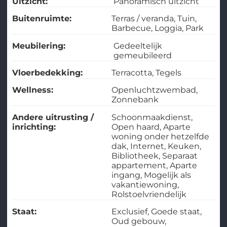
Uitzicht:
Panoramisch uitzicht
Buitenruimte:
Terras / veranda
Tuin
Barbecue
Loggia
Park
Meubilering:
Gedeeltelijk
gemeubileerd
Vloerbedekking:
Terracotta
Tegels
Wellness:
Openluchtzwembad
Zonnebank
Andere uitrusting /
Schoonmaakdienst
inrichting:
Open haard
Aparte
woning onder hetzelfde
dak
Internet
Keuken
Bibliotheek
Separaat
appartement
Aparte
ingang
Mogelijk als
vakantiewoning
Rolstoelvriendelijk
Staat:
Exclusief
Goede staat
Oud gebouw