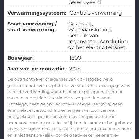
Gerenoveerd
Verwarmingssysteem:
Centrale verwarming
Soort voorziening /
Gas
Hout
soort verwarming:
Wateraansluiting
Gebruik van
regenwater
Aansluiting
op het elektriciteitsnet
Bouwjaar:
1800
Jaar van de renovatie:
2015
De opdrachtgever of eigenaar van dit vastgoed werd
geïnformeerd over de plicht tot verstrekken van de gegevens
i.v.m. de verbrandingswaarde of beter gezegd het vertoon
van een energielabel. Nadat deze verplichting werd
uitgelegd, heeft de opdrachtgever of eigenaar (nog) geen
energielabel vertoond. Indien er geen vertoon van een
energielabel is, geldt minstens een energieprestatie in
overeenstemming met de leeftijd en de aard van het gebouw
als overeengekomen. De MasterHomes GmbH staat niet borg
en is niet aansprakelijk voor de daadwerkelijke energie-