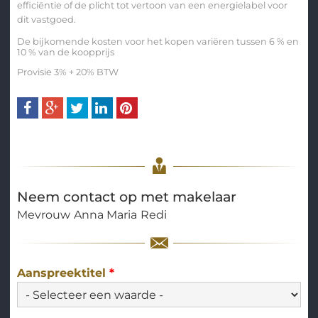
efficiëntie of de plicht tot vertoon van een energielabel voor
dit vastgoed.
De bijkomende kosten voor het kopen variëren tussen 6 % en
10 % van de koopprijs
Provisie 3% + 20% BTW
Neem contact op met makelaar
Mevrouw
Anna Maria
Redi
Aanspreektitel
*