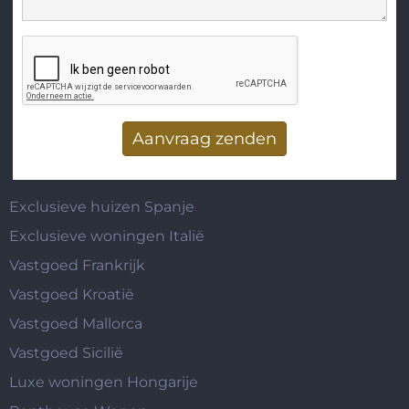
Verticale tabs
Exclusieve huizen Spanje
Exclusieve woningen Italië
Vastgoed Frankrijk
Vastgoed Kroatië
Vastgoed Mallorca
Vastgoed Sicilië
Luxe woningen Hongarije