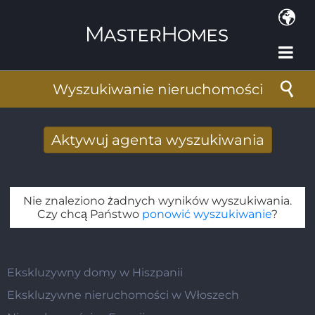
Przejdź do treści
Wyszukiwanie nieruchomości
Aktywuj agenta wyszukiwania
Nowy wyniki wyszukiwania otrzymane
drogą mailową
Nie znaleziono żadnych wyników wyszukiwania.
Adres e-mail
*
Czy chcą Państwo
ponowić wyszukiwanie
?
Ekskluzywny domy w Hiszpanii
Ekskluzywne nieruchomości w Włoszech