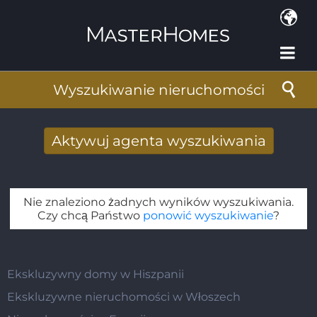
Przejdź do treści
Wyszukiwanie nieruchomości
Aktywuj agenta wyszukiwania
Nowy wyniki wyszukiwania otrzymane
drogą mailową
Nie znaleziono żadnych wyników wyszukiwania.
Adres e-mail
*
Czy chcą Państwo
ponowić wyszukiwanie
?
Ekskluzywny domy w Hiszpanii
Ekskluzywne nieruchomości w Włoszech