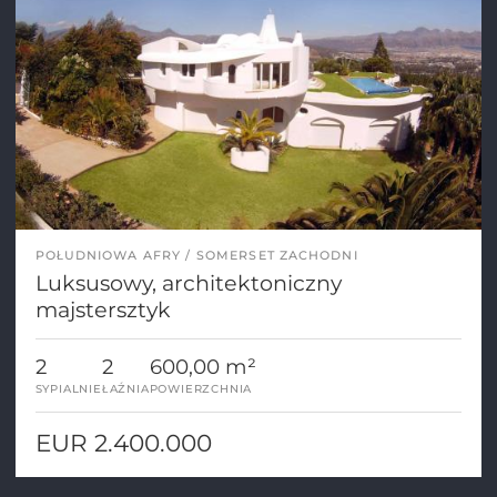
POŁUDNIOWA AFRY
SOMERSET ZACHODNI
Luksusowy, architektoniczny
majstersztyk
2
2
600,00 m²
SYPIALNIE
ŁAŹNIA
POWIERZCHNIA
EUR 2.400.000