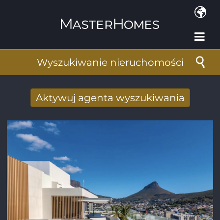
Przejdź do treści
Wyszukiwanie nieruchomości
Aktywuj agenta wyszukiwania
Nowy wyniki wyszukiwania otrzymane
drogą mailową
Adres e-mail
*