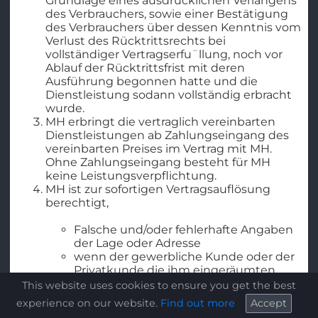
Grundlage eines ausdrücklichen Verlangens
des Verbrauchers, sowie einer Bestätigung
des Verbrauchers über dessen Kenntnis vom
Verlust des Rücktrittsrechts bei
vollständiger Vertragserfu¨llung, noch vor
Ablauf der Rücktrittsfrist mit deren
Ausführung begonnen hatte und die
Dienstleistung sodann vollständig erbracht
wurde.
MH erbringt die vertraglich vereinbarten
Dienstleistungen ab Zahlungseingang des
vereinbarten Preises im Vertrag mit MH.
Ohne Zahlungseingang besteht für MH
keine Leistungsverpflichtung.
MH ist zur sofortigen Vertragsauflösung
berechtigt,
Falsche und/oder fehlerhafte Angaben
der Lage oder Adresse
wenn der gewerbliche Kunde oder der
Privatkunde die ihm eingeräumten
Befugnisse rechts- oder vertragswidrig
This website uses cookies to ensure you get the best
ausübt,
experience on our website.
Find out more
Accept
wenn der gewerbliche Kunde oder der