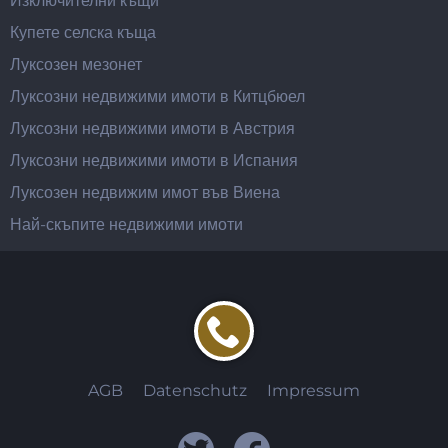
Изключителни къщи
Купете селска къща
Луксозен мезонет
Луксозни недвижими имоти в Китцбюел
Луксозни недвижими имоти в Австрия
Луксозни недвижими имоти в Испания
Луксозен недвижим имот във Виена
Най-скъпите недвижими имоти
AGB
Datenschutz
Impressum