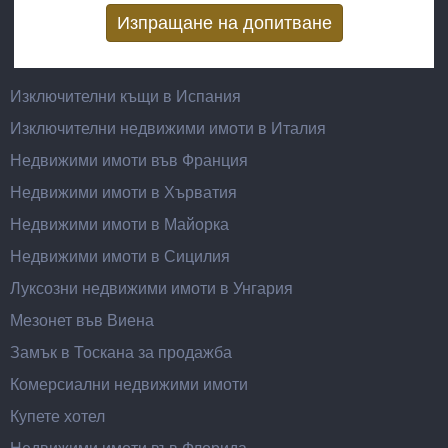
Vertical Tabs
Изключителни къщи в Испания
Изключителни недвижими имоти в Италия
Недвижими имоти във Франция
Недвижими имоти в Хърватия
Недвижими имоти в Майорка
Недвижими имоти в Сицилия
Луксозни недвижими имоти в Унгария
Мезонет във Виена
Замък в Тоскана за продажба
Комерсиални недвижими имоти
Купете хотел