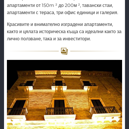
апартаменти от 150m ² до 200м ², тавански стаи,
апартаменти с тераса, три офис единици и галерия.
Красивите и внимателно изградени апартаменти,
както и цялата историческа къща са идеални както за
лично ползване, така и за инвеститори.