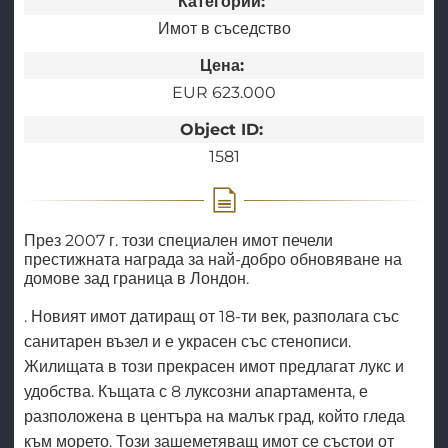
Категории:
Имот в съседство
Цена:
EUR 623.000
Object ID:
1581
През 2007 г. този специален имот печели
престижната награда за най-добро обновяване на
домове зад граница в Лондон.
. Новият имот датиращ от 18-ти век, разполага със
санитарен възел и е украсен със стенописи.
Жилищата в този прекрасен имот предлагат лукс и
удобства. Къщата с 8 луксозни апартамента, е
разположена в центъра на малък град, който гледа
към морето. Този зашеметяващ имот се състои от