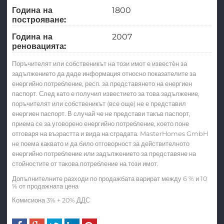
Година на
1800
построяване:
Година на
2007
реновацията:
Поръчителят или собственикът на този имот е известѐн за
задължението да даде информация относно показателите за
енергийно потребление, респ. за представянето на енергиен
паспорт. След като е получил известието за това задължение,
поръчителят или собственикът (все още) не е представил
енергиен паспорт. В случай че не представи такъв паспорт,
приема се за уговорено енергийно потребление, което поне
отговаря на възрастта и вида на сградата. MasterHomes GmbH
не поема каквато и да било отговорност за действителното
енергийно потребление или задължението за представяне на
стойностите от такова потребление на този имот.
Допълнителните разходи по продажбата варират между 6 % и 10
% от продажната цена
Комисиона 3% + 20% ДДС